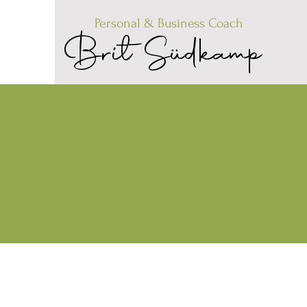
Personal
& Bu
siness Coach
Brit Südkamp