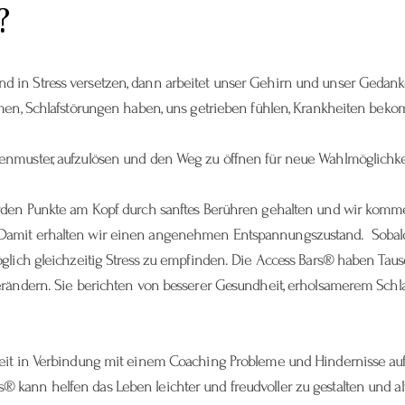
?
in Stress versetzen, dann arbeitet unser Gehirn und unser Gedanken
mmen, Schlafstörungen haben, uns getrieben fühlen, Krankheiten bek
enmuster, aufzulösen und den Weg zu öffnen für neue Wahlmöglichke
erden Punkte am Kopf durch sanftes Berühren gehalten und wir kom
amit erhalten wir einen angenehmen Entspannungszustand. Sobald de
möglich gleichzeitig Stress zu empfinden. Die Access Bars® haben T
erändern. Sie berichten von besserer Gesundheit, erholsamerem Schla
keit in Verbindung mit einem Coaching Probleme und Hindernisse au
kann helfen das Leben leichter und freudvoller zu gestalten und al